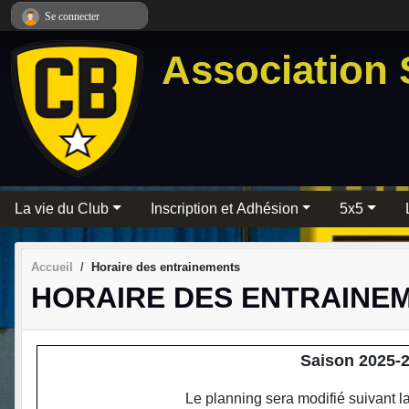
Panneau de gestion des cookies
Se connecter
Association 
La vie du Club
Inscription et Adhésion
5x5
Accueil
Horaire des entrainements
HORAIRE DES ENTRAINE
Saison 2025
Le planning sera modifié suivant la