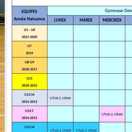
Gymnase Des
EQUIPES
Année Naissance
LUNDI
MARDI
MERCREDI
U5 - U6
2021-2020
U7
2019
U8-U9
2018-2017
U11
2016-2015
U13 M
17h30 à 19h00
2014-2013
U13 F
17h30 à 19h00
2014-2013
U15 M
17h30 à 19h00
17h30 à 19h00