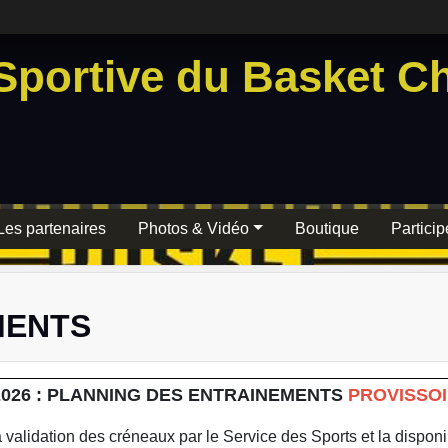
Sportive du Basket Ch
Les partenaires
Photos & Vidéo
Boutique
Particip
MENTS
-2026 : PLANNING DES ENTRAINEMENTS
PROVISSO
 validation des créneaux par le Service des Sports et la disponib