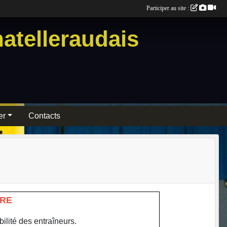
Participer au site :
atelleraudais
er
Contacts
IRE
ilité des entraîneurs.