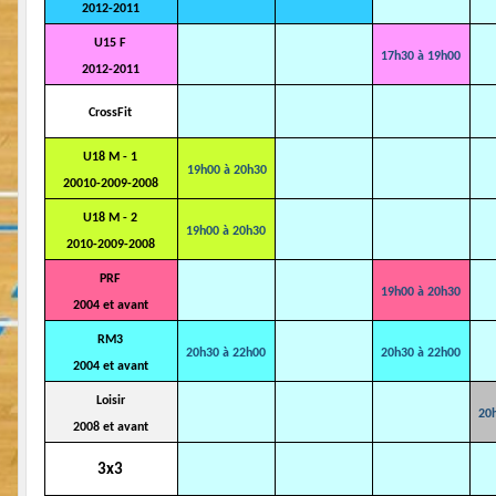
2012-2011
U15 F
17h30 à 19h00
2012-2011
CrossFit
U18 M - 1
19h00 à 20h30
20010-2009-2008
U18 M - 2
19h00 à 20h30
2010-2009-2008
PRF
19h00 à 20h30
2004 et avant
RM3
20h30 à 22h00
20h30 à 22h00
2004 et avant
Loisir
20
2008 et avant
3x3