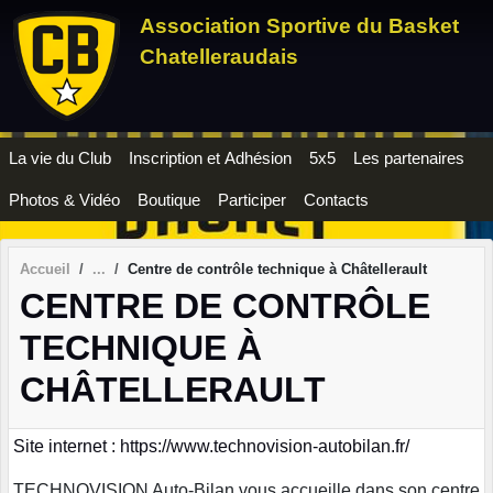
Panneau de gestion des cookies
Association Sportive du Basket
Chatelleraudais
La vie du Club
Inscription et Adhésion
5x5
Les partenaires
Photos & Vidéo
Boutique
Participer
Contacts
Accueil
Centre de contrôle technique à Châtellerault
CENTRE DE CONTRÔLE
TECHNIQUE À
CHÂTELLERAULT
Site internet : https://www.technovision-autobilan.fr/
TECHNOVISION Auto-Bilan vous accueille dans son centre