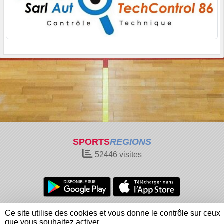
SPORTS
REGIONS
52446
visites
Charte cookies
Gestion des cookies
Ce site utilise des cookies et vous donne le contrôle sur ceux
Informations légales
Signaler un contenu inapproprié
que vous souhaitez activer