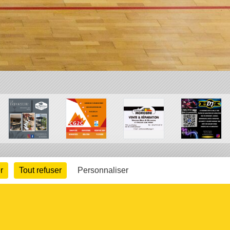
r
Tout refuser
Personnaliser
arte cookies
Gestion des cookies
s légales
Signaler un contenu inapproprié