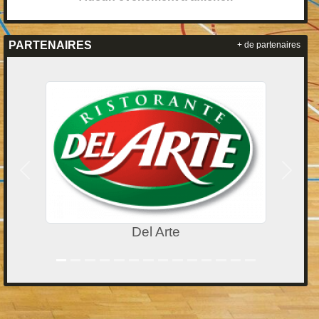
PARTENAIRES
+ de partenaires
Précedent
Suivan
Del Arte