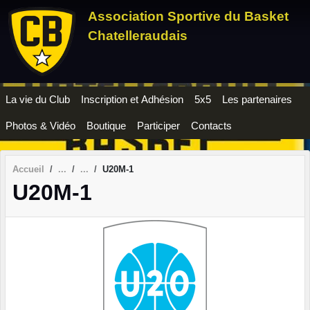
Panneau de gestion des cookies
Association Sportive du Basket
Chatelleraudais
La vie du Club
Inscription et Adhésion
5x5
Les partenaires
Photos & Vidéo
Boutique
Participer
Contacts
Accueil
U20M-1
U20M-1