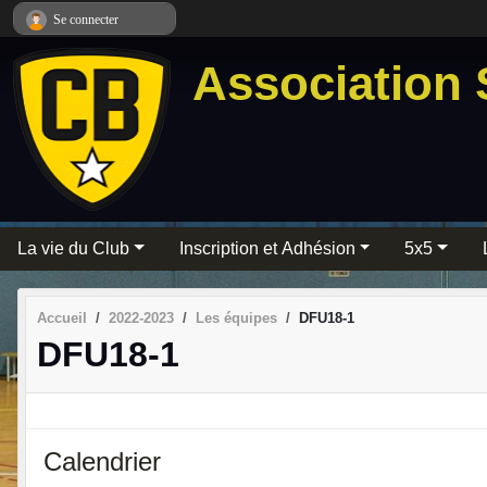
Panneau de gestion des cookies
Se connecter
Association 
La vie du Club
Inscription et Adhésion
5x5
Accueil
2022-2023
Les équipes
DFU18-1
DFU18-1
Calendrier