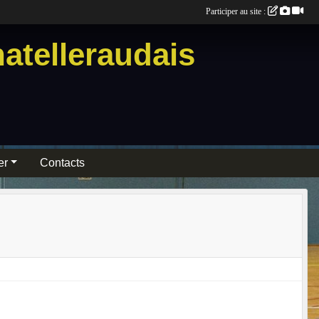
Participer au site :
atelleraudais
er
Contacts