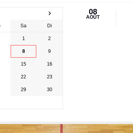
08
AOÛT
e
Sa
Di
1
2
8
9
4
15
16
1
22
23
8
29
30