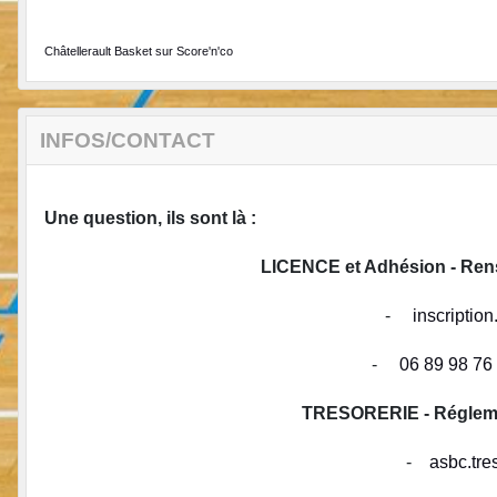
Châtellerault Basket sur Score'n'co
INFOS/CONTACT
Une question, ils sont là :
LICENCE et Adhésion - R
-
inscripti
-
06 89 98 76
TRESORERIE - Réglement
-
asbc.tr