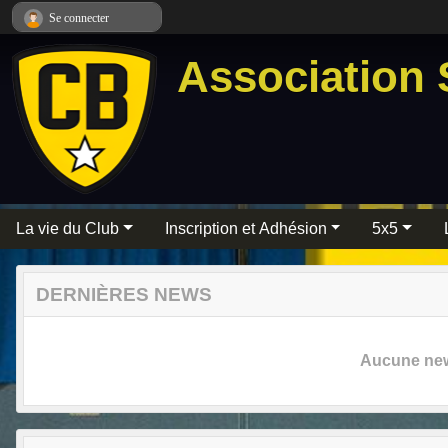
Panneau de gestion des cookies
Se connecter
Association 
La vie du Club
Inscription et Adhésion
5x5
DERNIÈRES NEWS
Aucune news