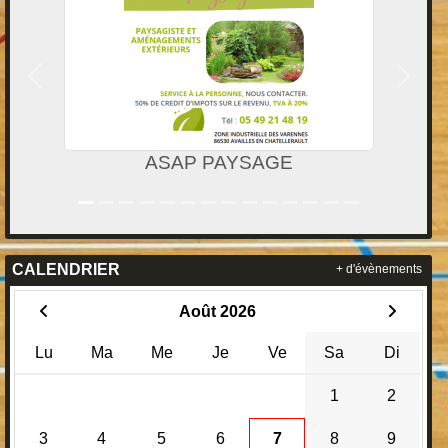
Précedent
Suivan
ASAP PAYSAGE
Ga
CALENDRIER
+ d'évènements
Août 2026
Lu
Ma
Me
Je
Ve
Sa
Di
1
2
3
4
5
6
7
8
9