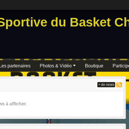
Sportive du Basket Ch
Les partenaires
Photos & Vidéo
Boutique
Particip
+ de news
 à afficher.