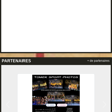
PARTENAIRES
+ de partenaires
Précedent
Suiv