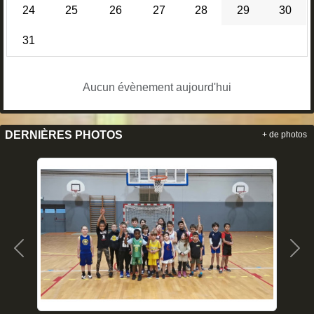
24
25
26
27
28
29
30
31
Aucun évènement aujourd'hui
DERNIÈRES PHOTOS
+ de photos
Précedent
Sui