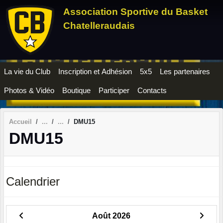
Panneau de gestion des cookies
Association Sportive du Basket
Chatelleraudais
La vie du Club
Inscription et Adhésion
5x5
Les partenaires
Photos & Vidéo
Boutique
Participer
Contacts
Accueil
DMU15
DMU15
Calendrier
Août 2026