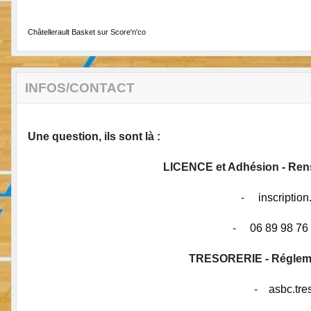
Châtellerault Basket sur Score'n'co
INFOS/CONTACT
Une question, ils sont là :
LICENCE et Adhésion - R
-
inscripti
-
06 89 98 76
TRESORERIE - Réglement
-
asbc.tr