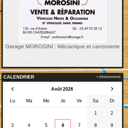
Précedent
Suivan
Garage MOROSINI : Mécanique et carrosserie
CALENDRIER
+ d'évènements
Août 2026
Lu
Ma
Me
Je
Ve
Sa
Di
1
2
3
4
5
6
7
8
9