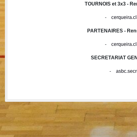
TOURNOIS et 3x3 - Ren
-
cerqueira.
PARTENAIRES - Rense
-
cerqueira.
SECRETARIAT GENE
-
asbc.sec