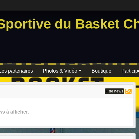
Sportive du Basket Ch
Les partenaires
Photos & Vidéo
Boutique
Particip
+ de news
 à afficher.