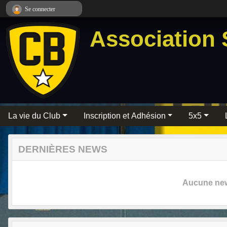
Panneau de gestion des cookies
Se connecter
Association 
La vie du Club
Inscription et Adhésion
5x5
DERNIÈRES NEWS
Aucune news