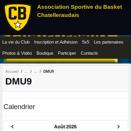
Panneau de gestion des cookies
Association Sportive du Basket
Chatelleraudais
La vie du Club
Inscription et Adhésion
5x5
Les partenaires
Photos & Vidéo
Boutique
Participer
Contacts
Accueil
DMU9
DMU9
Calendrier
Août 2026