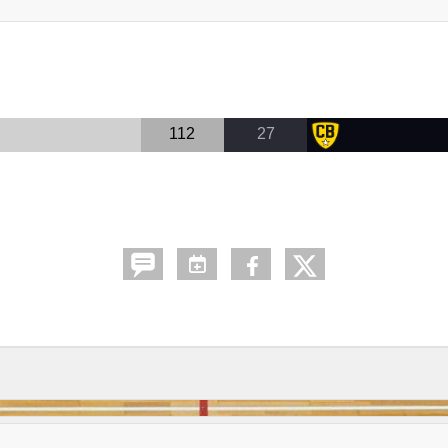
112
27