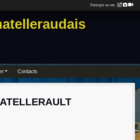
Participer au site :
atelleraudais
er
Contacts
HATELLERAULT