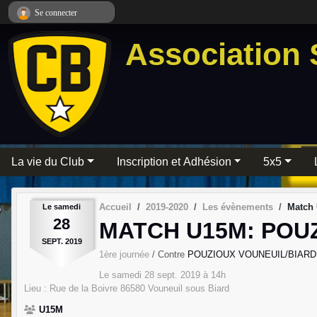
Panneau de gestion des cookies
Se connecter
Association 
La vie du Club
Inscription et Adhésion
5x5
Accueil
2019-2020
Les évènements
Match
Le
samedi
28
MATCH U15M: POU
SEPT.
2019
1ère journée
/ Contre
POUZIOUX VOUNEUIL/BIARD
Le
samedi
28
sept.
2019
à 14h
Lieu :
Rue de la Boivre
86580
Vouneuil sous Biard
U15M