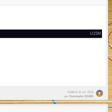
U15M
Publié le
01 oct. 2019
par
Christophe OGIER