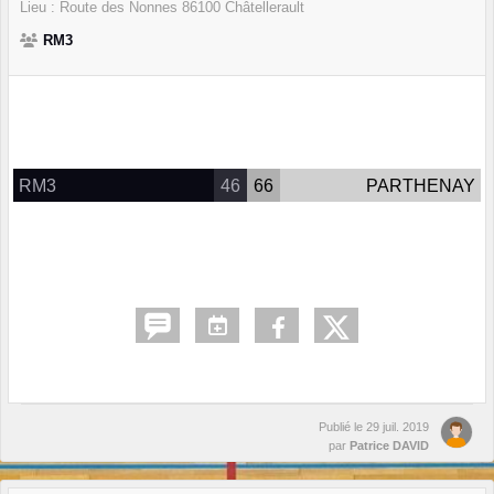
Lieu :
Route des Nonnes
86100
Châtellerault
RM3
RM3
46
66
PARTHENAY
Publié le
29 juil. 2019
par
Patrice DAVID