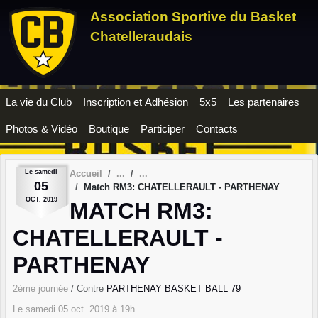
Panneau de gestion des cookies
Association Sportive du Basket
Chatelleraudais
La vie du Club
Inscription et Adhésion
5x5
Les partenaires
Photos & Vidéo
Boutique
Participer
Contacts
Le
samedi
Accueil
05
Match RM3: CHATELLERAULT - PARTHENAY
OCT.
2019
MATCH RM3:
CHATELLERAULT -
PARTHENAY
2ème journée
/ Contre
PARTHENAY BASKET BALL 79
Le
samedi
05
oct.
2019
à 19h