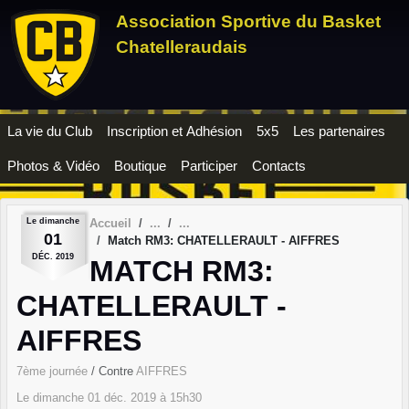
Panneau de gestion des cookies
Association Sportive du Basket
Chatelleraudais
La vie du Club
Inscription et Adhésion
5x5
Les partenaires
Photos & Vidéo
Boutique
Participer
Contacts
Le
dimanche
Accueil
01
Match RM3: CHATELLERAULT - AIFFRES
DÉC.
2019
MATCH RM3:
CHATELLERAULT -
AIFFRES
7ème journée
/ Contre
AIFFRES
Le
dimanche
01
déc.
2019
à 15h30