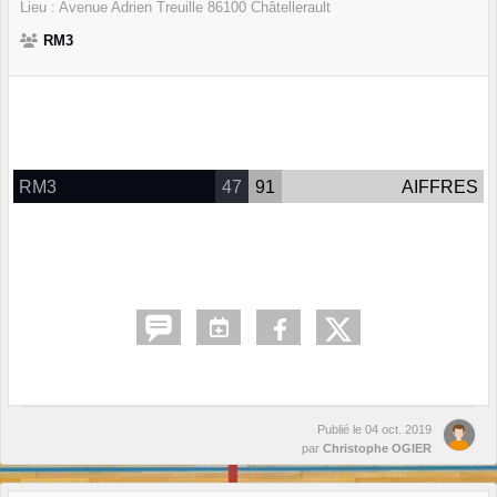
Lieu :
Avenue Adrien Treuille
86100
Châtellerault
RM3
RM3
47
91
AIFFRES
Publié le
04 oct. 2019
par
Christophe OGIER