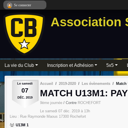
Panneau de gestion des cookies
Se connecter
Association 
La vie du Club
Inscription et Adhésion
5x5
Accueil
2019-2020
Les évènements
Match
Le
samedi
07
MATCH U13M1: PA
DÉC.
2019
9ème journée
/ Contre
ROCHEFORT
Le
samedi
07
déc.
2019
à 13h
Lieu :
Rue Raymonde Maous
17300
Rochefort
U13M 1