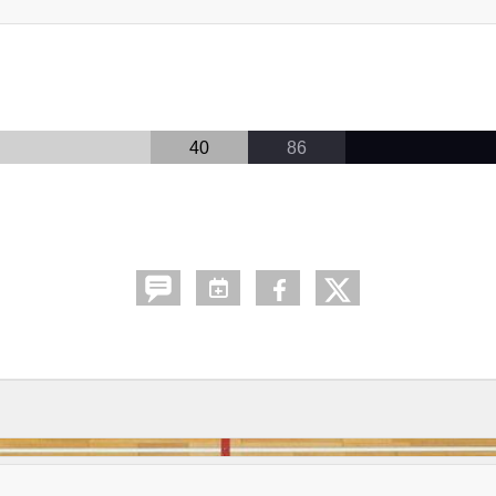
40
86