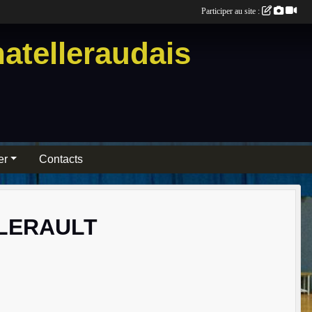
Participer au site :
atelleraudais
er
Contacts
LLERAULT