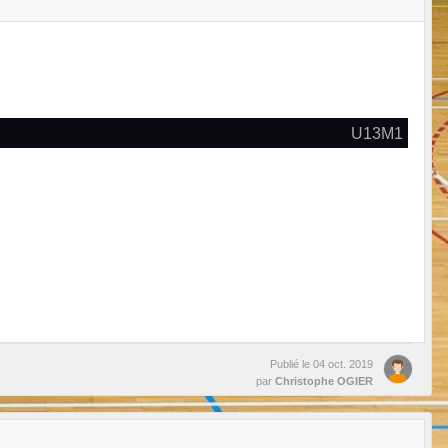
U13M1
Publié le
04 oct. 2019
par
Christophe OGIER