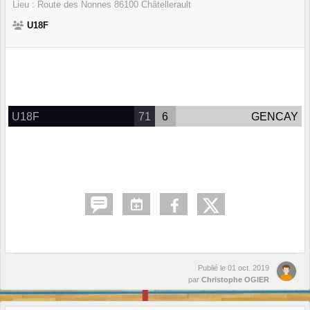
Lieu :
Route des Nonnes
86100
Châtellerault
U18F
U18F
71
6
GENCAY
Publié le
01 oct. 2019
par
Christophe OGIER