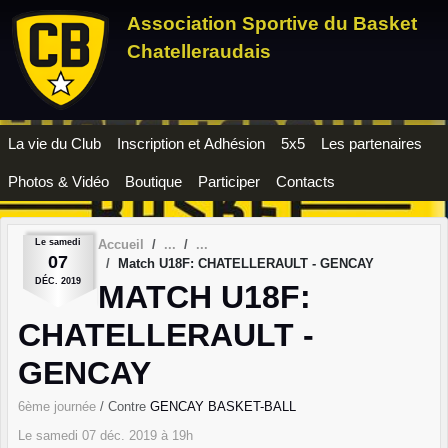
Panneau de gestion des cookies
Association Sportive du Basket
Chatelleraudais
La vie du Club
Inscription et Adhésion
5x5
Les partenaires
Photos & Vidéo
Boutique
Participer
Contacts
Le
samedi
Accueil
07
Match U18F: CHATELLERAULT - GENCAY
DÉC.
2019
MATCH U18F:
CHATELLERAULT -
GENCAY
6ème journée
/ Contre
GENCAY BASKET-BALL
Le
samedi
07
déc.
2019
à 19h