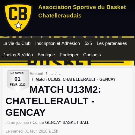
Panneau de gestion des cookies
Association Sportive du Basket
Chatelleraudais
La vie du Club
Inscription et Adhésion
5x5
Les partenaires
Photos & Vidéo
Boutique
Participer
Contacts
Le
samedi
Accueil
01
Match U13M2: CHATELLERAULT - GENCAY
FÉVR.
2020
MATCH U13M2:
CHATELLERAULT -
GENCAY
3ème journée
/ Contre
GENCAY BASKET-BALL
Le
samedi
01
févr.
2020
à 15h