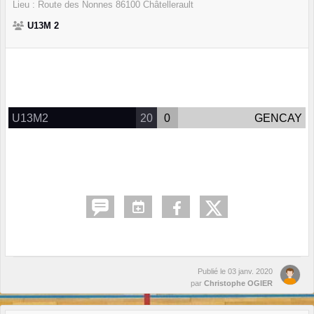
Lieu :
Route des Nonnes
86100
Châtellerault
U13M 2
U13M2
20
0
GENCAY
Publié le
03 janv. 2020
par
Christophe OGIER