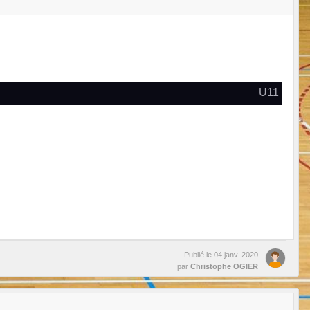
U11
Publié le
04 janv. 2020
par
Christophe OGIER