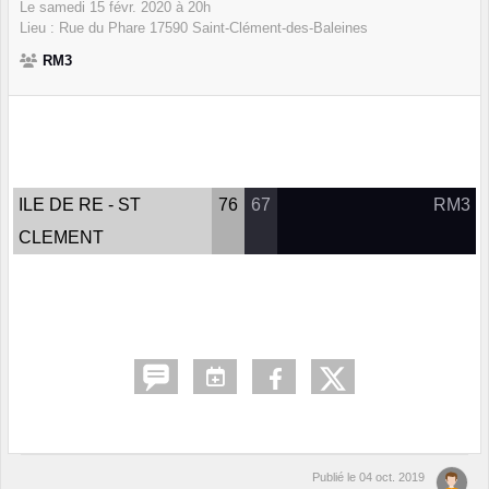
Le
samedi
15
févr.
2020
à 20h
Lieu :
Rue du Phare
17590
Saint-Clément-des-Baleines
RM3
ILE DE RE - ST
76
67
RM3
CLEMENT
Publié le
04 oct. 2019