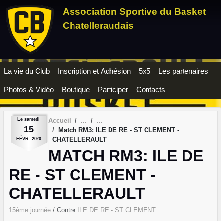
Panneau de gestion des cookies
Association Sportive du Basket
Chatelleraudais
La vie du Club
Inscription et Adhésion
5x5
Les partenaires
Photos & Vidéo
Boutique
Participer
Contacts
Le
samedi
Accueil
15
Match RM3: ILE DE RE - ST CLEMENT -
CHATELLERAULT
FÉVR.
2020
MATCH RM3: ILE DE
RE - ST CLEMENT -
CHATELLERAULT
15ème journée
/ Contre
ILE DE RE - ST CLEMENT