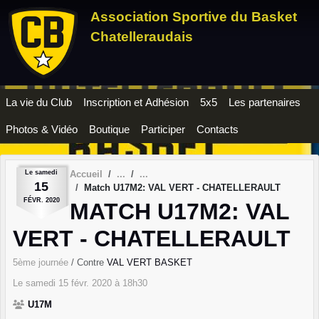
Panneau de gestion des cookies
Association Sportive du Basket
Chatelleraudais
La vie du Club
Inscription et Adhésion
5x5
Les partenaires
Photos & Vidéo
Boutique
Participer
Contacts
Le
samedi
Accueil
15
Match U17M2: VAL VERT - CHATELLERAULT
FÉVR.
2020
MATCH U17M2: VAL
VERT - CHATELLERAULT
5ème journée
/ Contre
VAL VERT BASKET
Le
samedi
15
févr.
2020
à 18h30
U17M