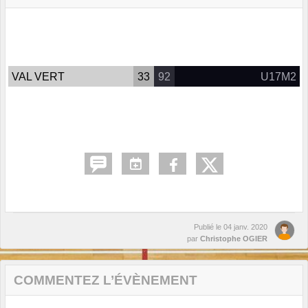
VAL VERT
33
92
U17M2
Publié le
04 janv. 2020
par
Christophe OGIER
COMMENTEZ L’ÉVÈNEMENT