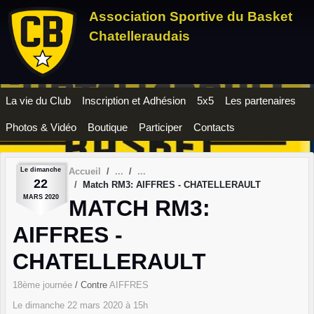
Panneau de gestion des cookies
Association Sportive du Basket
Chatelleraudais
La vie du Club
Inscription et Adhésion
5x5
Les partenaires
Photos & Vidéo
Boutique
Participer
Contacts
Le
dimanche
Accueil
22
Match RM3: AIFFRES - CHATELLERAULT
MARS
2020
MATCH RM3:
AIFFRES -
CHATELLERAULT
18ème journée
/ Contre
AIFFRES
Le
dimanche
22
mars
2020
à 15h