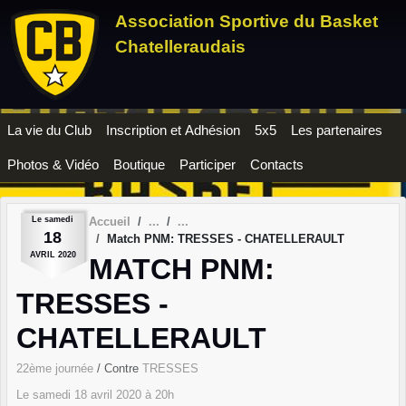
Panneau de gestion des cookies
Association Sportive du Basket
Chatelleraudais
La vie du Club
Inscription et Adhésion
5x5
Les partenaires
Photos & Vidéo
Boutique
Participer
Contacts
Le
samedi
Accueil
18
Match PNM: TRESSES - CHATELLERAULT
AVRIL
2020
MATCH PNM:
TRESSES -
CHATELLERAULT
22ème journée
/ Contre
TRESSES
Le
samedi
18
avril
2020
à 20h