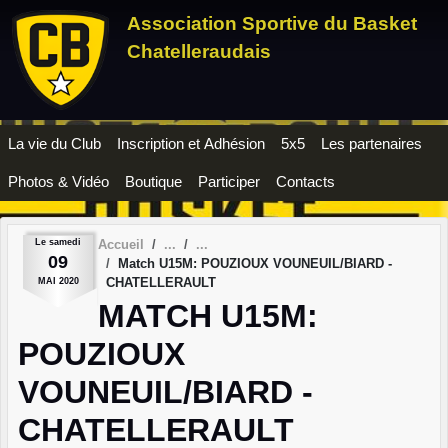
Panneau de gestion des cookies
Association Sportive du Basket
Chatelleraudais
La vie du Club
Inscription et Adhésion
5x5
Les partenaires
Photos & Vidéo
Boutique
Participer
Contacts
Le
samedi
Accueil
09
Match U15M: POUZIOUX VOUNEUIL/BIARD -
CHATELLERAULT
MAI
2020
MATCH U15M:
POUZIOUX
VOUNEUIL/BIARD -
CHATELLERAULT