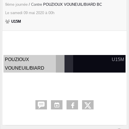
9ème journée
/ Contre
POUZIOUX VOUNEUIL/BIARD BC
Le
samedi
09
mai
2020
à 00h
U15M
POUZIOUX
U15M
VOUNEUIL/BIARD