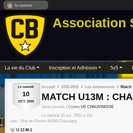
Panneau de gestion des cookies
Se connecter
Association 
La vie du Club
Inscription et Adhésion
5x5
Accueil
2020-2021
Les évènements
Match
Le
samedi
10
MATCH U13M : CH
OCT.
2020
2ème journée
/ Contre
US CHAUVINOISE
Le
samedi
10
oct.
2020
à 15h
Lieu :
Rue de Peuron
86300
Chauvigny
U 13 M-1