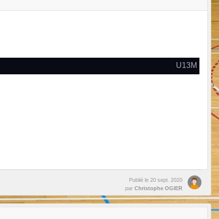
U13M
Publié le
20 sept. 2020
par
Christophe OGIER