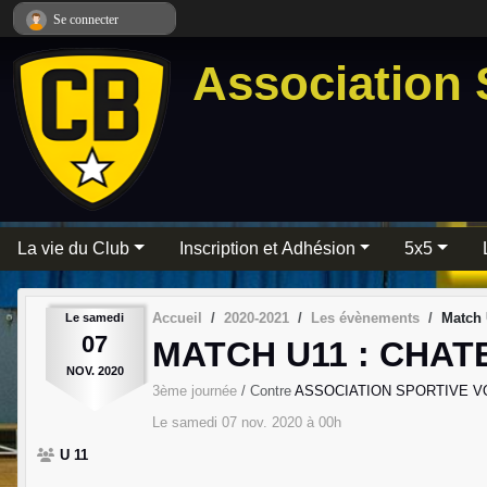
Panneau de gestion des cookies
Se connecter
Association 
La vie du Club
Inscription et Adhésion
5x5
Accueil
2020-2021
Les évènements
Match
Le
samedi
07
MATCH U11 : CHAT
NOV.
2020
3ème journée
/ Contre
ASSOCIATION SPORTIVE V
Le
samedi
07
nov.
2020
à 00h
U 11