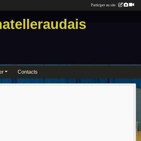
Participer au site :
atelleraudais
er
Contacts