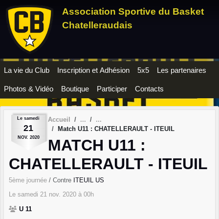
Panneau de gestion des cookies
Association Sportive du Basket
Chatelleraudais
La vie du Club
Inscription et Adhésion
5x5
Les partenaires
Photos & Vidéo
Boutique
Participer
Contacts
Le
samedi
Accueil
21
Match U11 : CHATELLERAULT - ITEUIL
NOV.
2020
MATCH U11 :
CHATELLERAULT - ITEUIL
5ème journée
/ Contre
ITEUIL US
Le
samedi
21
nov.
2020
à 00h
U 11