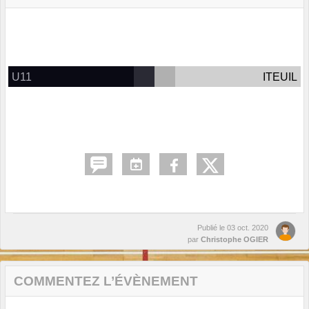
U11
ITEUIL
Publié le
03 oct. 2020
par
Christophe OGIER
COMMENTEZ L’ÉVÈNEMENT