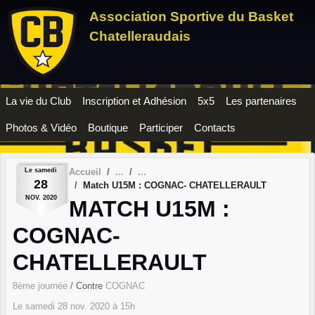
Panneau de gestion des cookies
Association Sportive du Basket
Chatelleraudais
La vie du Club
Inscription et Adhésion
5x5
Les partenaires
Photos & Vidéo
Boutique
Participer
Contacts
Le
samedi
Accueil
28
Match U15M : COGNAC- CHATELLERAULT
NOV.
2020
MATCH U15M :
COGNAC-
CHATELLERAULT
8ème journée
/ Contre
COGNAC
Le
samedi
28
nov.
2020
à 15h