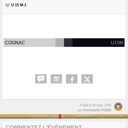
U 15 M-1
COGNAC
U15M
Publié le
06 sept. 2020
par
Christophe OGIER
COMMENTEZ L’ÉVÈNEMENT