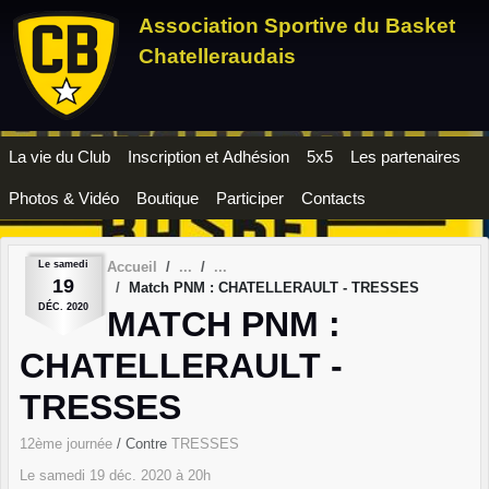
Panneau de gestion des cookies
Association Sportive du Basket
Chatelleraudais
La vie du Club
Inscription et Adhésion
5x5
Les partenaires
Photos & Vidéo
Boutique
Participer
Contacts
Le
samedi
Accueil
19
Match PNM : CHATELLERAULT - TRESSES
DÉC.
2020
MATCH PNM :
CHATELLERAULT -
TRESSES
12ème journée
/ Contre
TRESSES
Le
samedi
19
déc.
2020
à 20h