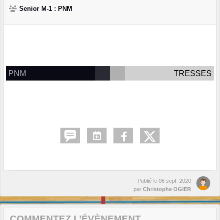
Senior M-1 : PNM
PNM
TRESSES
Publié le
06 sept. 2020
par
Christophe OGIER
COMMENTEZ L’ÉVÈNEMENT