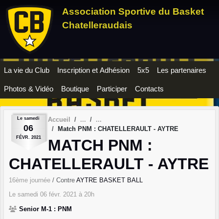
Panneau de gestion des cookies
Association Sportive du Basket
Chatelleraudais
La vie du Club
Inscription et Adhésion
5x5
Les partenaires
Photos & Vidéo
Boutique
Participer
Contacts
Le
samedi
Accueil
06
Match PNM : CHATELLERAULT - AYTRE
FÉVR.
2021
MATCH PNM :
CHATELLERAULT - AYTRE
16ème journée
/ Contre
AYTRE BASKET BALL
Le
samedi
06
févr.
2021
à 20h
Senior M-1 : PNM