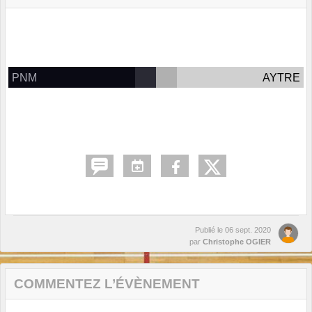
PNM
AYTRE
Publié le
06 sept. 2020
par
Christophe OGIER
COMMENTEZ L’ÉVÈNEMENT