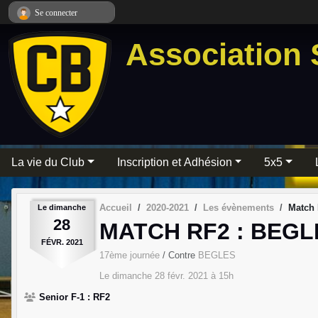
Panneau de gestion des cookies
Se connecter
Association 
La vie du Club
Inscription et Adhésion
5x5
Accueil
2020-2021
Les évènements
Match
Le
dimanche
28
MATCH RF2 : BEGL
FÉVR.
2021
17ème journée
/ Contre
BEGLES
Le
dimanche
28
févr.
2021
à 15h
Senior F-1 : RF2