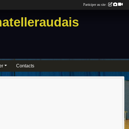
Participer au site :
atelleraudais
er
Contacts