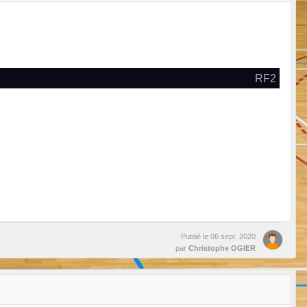
RF2
Publié le
06 sept. 2020
par
Christophe OGIER