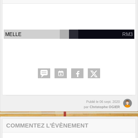
MELLE
RM3
Publié le
06 sept. 2020
par
Christophe OGIER
COMMENTEZ L’ÉVÈNEMENT