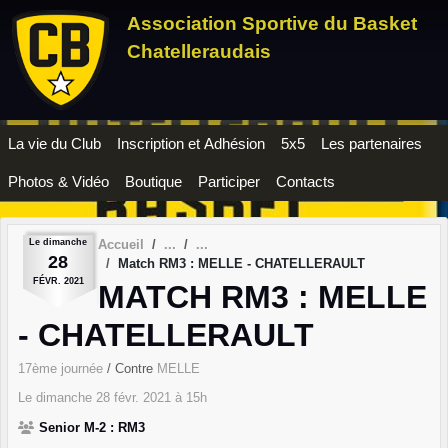
Panneau de gestion des cookies
Association Sportive du Basket
Chatelleraudais
La vie du Club
Inscription et Adhésion
5x5
Les partenaires
Photos & Vidéo
Boutique
Participer
Contacts
Le
dimanche
Accueil
28
Match RM3 : MELLE - CHATELLERAULT
FÉVR.
2021
MATCH RM3 : MELLE
- CHATELLERAULT
17ème journée
/ Contre
MELLE
Le
dimanche
28
févr.
2021
à 15h
Senior M-2 : RM3