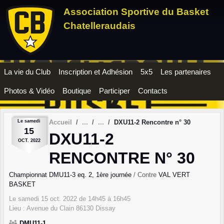
Panneau de gestion des cookies
Association Sportive du Basket
Chatelleraudais
La vie du Club
Inscription et Adhésion
5x5
Les partenaires
Photos & Vidéo
Boutique
Participer
Contacts
Le
samedi
Accueil
DXU11-2 Rencontre n° 30
15
DXU11-2
OCT.
2022
RENCONTRE N° 30
Championnat DMU11-3 eq. 2, 1ère journée
/ Contre
VAL VERT
BASKET
Le
samedi
15
oct.
2022
de 14h45 à 16h45
Lieu :
Avenue du Clain
86130
Dissay
DMU11-1