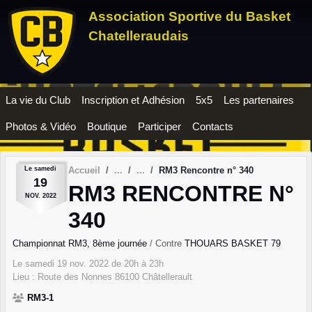
Panneau de gestion des cookies
Association Sportive du Basket
Chatelleraudais
La vie du Club
Inscription et Adhésion
5x5
Les partenaires
Photos & Vidéo
Boutique
Participer
Contacts
Le
samedi
Accueil
RM3 Rencontre n° 340
19
RM3 RENCONTRE N°
NOV.
2022
340
Championnat RM3, 8ème journée
/ Contre
THOUARS BASKET 79
Le
samedi
19
nov.
2022
de 20h à 23h
Lieu :
Route des Nonnes
86100
Châtellerault
RM3-1