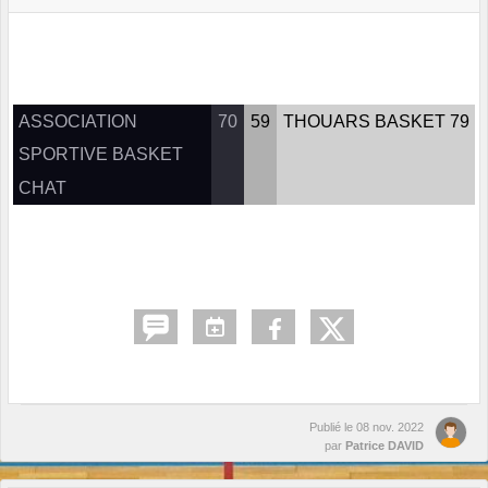
ASSOCIATION
70
59
THOUARS BASKET 79
SPORTIVE BASKET
CHAT
Publié le
08 nov. 2022
par
Patrice DAVID