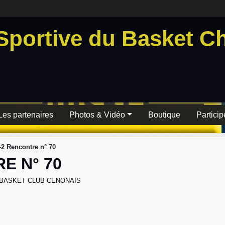
Sportive du Basket Ch
Les partenaires
Photos & Vidéo
Boutique
Particip
2 Rencontre n° 70
E N° 70
BASKET CLUB CENONAIS