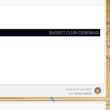
BASKET CLUB CENONAIS
Publié le
16 nov. 2022
par
Patrice DAVID