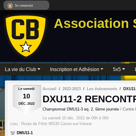
Panneau de gestion des cookies
Se connecter
Association 
La vie du Club
Inscription et Adhésion
5x5
Accueil
2022-2023
Les évènements
DXU11-
Le
samedi
10
DXU11-2 RENCONTR
DÉC.
2022
Championnat DMU11-3 eq. 2, 6ème journée
/ Contre
Le
samedi
10
déc.
2022
de 00h à 00h
Lieu :
Route de Frfoir
86530
Cenon-sur-Vienne
DMU11-1