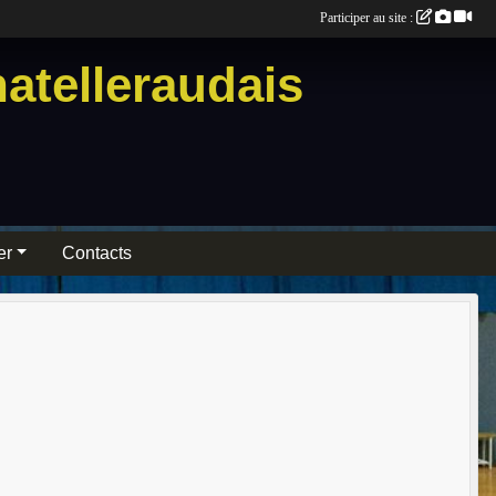
Participer au site :
atelleraudais
er
Contacts