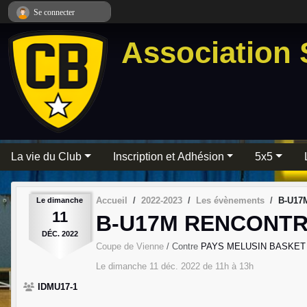
Panneau de gestion des cookies
Se connecter
Association 
La vie du Club
Inscription et Adhésion
5x5
Accueil
2022-2023
Les évènements
B-U17M
Le
dimanche
11
B-U17M RENCONTRE
DÉC.
2022
Coupe de Vienne
/ Contre
PAYS MELUSIN BASKET
Le
dimanche
11
déc.
2022
de 11h à 13h
IDMU17-1