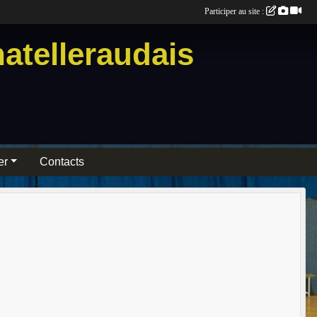
Participer au site :
atelleraudais
er
Contacts