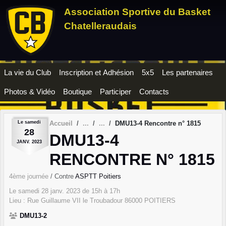
Panneau de gestion des cookies
Association Sportive du Basket
Chatelleraudais
La vie du Club
Inscription et Adhésion
5x5
Les partenaires
Photos & Vidéo
Boutique
Participer
Contacts
Le
samedi
Accueil
DMU13-4 Rencontre n° 1815
28
DMU13-4
JANV.
2023
RENCONTRE N° 1815
4ème journée
/ Contre
ASPTT Poitiers
Le
samedi
28
janv.
2023
de 15h à 17h
Lieu :
Rue Guillaume VII le Troubadour
86000
POITIERS
DMU13-2