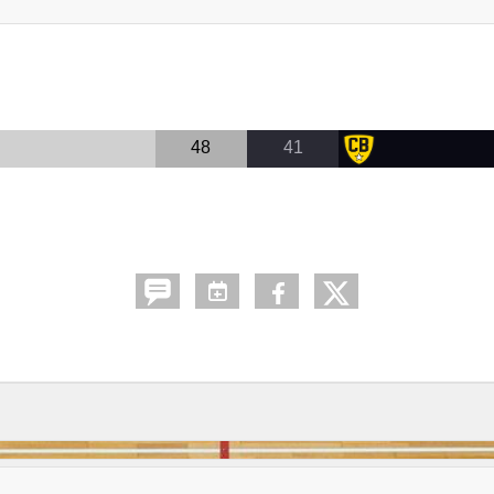
48
41