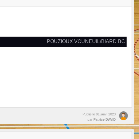
POUZIOUX VOUNEUIL/BIARD BC
Publié le
01 janv. 2023
par
Patrice DAVID