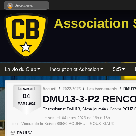
Panneau de gestion des cookies
Se connecter
Association 
La vie du Club
Inscription et Adhésion
5x5
Accueil
2022-2023
Les évènements
DMU13-
Le
samedi
04
DMU13-3-P2 RENCO
MARS
2023
Championnat DMU13, 5ème journée
/ Contre
POUZI
Le
samedi
04
mars
2023
de 16h à 18h
Lieu :
Viaduc de la Boivre
86580
VOUNEUIL-SOUS-BIARD
DMU13-1