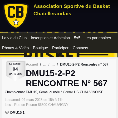
Panneau de gestion des cookies
Association Sportive du Basket
Chatelleraudais
La vie du Club
Inscription et Adhésion
5x5
Les partenaires
Photos & Vidéo
Boutique
Participer
Contacts
Le
samedi
Accueil
DMU15-2-P2 Rencontre n° 567
04
DMU15-2-P2
MARS
2023
RENCONTRE N° 567
Championnat DMU15, 6ème journée
/ Contre
US CHAUVINOISE
Le
samedi
04
mars
2023
de 15h à 17h
Lieu :
Rue de Peuron
86300
CHAUVIGNY
DMU15-1