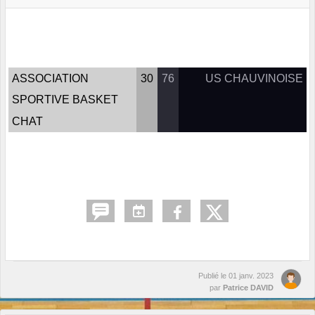
ASSOCIATION
30
76
US CHAUVINOISE
SPORTIVE BASKET
CHAT
Publié le
01 janv. 2023
par
Patrice DAVID