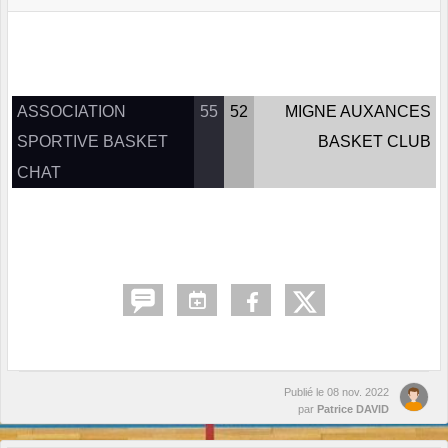
ASSOCIATION
55
52
MIGNE AUXANCES
SPORTIVE BASKET
BASKET CLUB
CHAT
Publié le
08 nov. 2022
par
Patrice DAVID