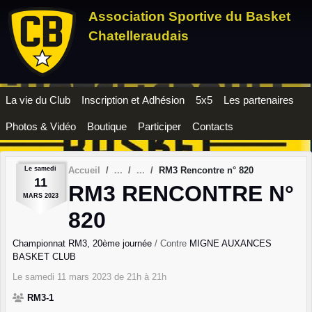
Panneau de gestion des cookies
Association Sportive du Basket
Chatelleraudais
La vie du Club
Inscription et Adhésion
5x5
Les partenaires
Photos & Vidéo
Boutique
Participer
Contacts
Le
samedi
Accueil
RM3 Rencontre n° 820
11
RM3 RENCONTRE N°
MARS
2023
820
Championnat RM3, 20ème journée
/ Contre
MIGNE AUXANCES
BASKET CLUB
Le
samedi
11
mars
2023
de 21h à 21h
RM3-1