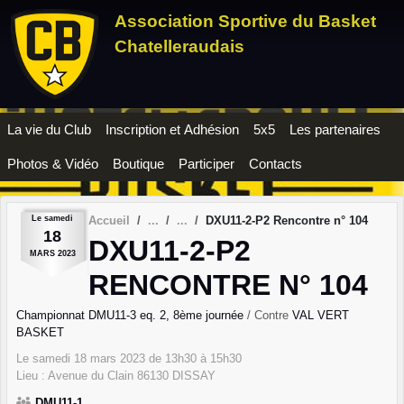
Panneau de gestion des cookies
Association Sportive du Basket
Chatelleraudais
La vie du Club
Inscription et Adhésion
5x5
Les partenaires
Photos & Vidéo
Boutique
Participer
Contacts
Le
samedi
Accueil
DXU11-2-P2 Rencontre n° 104
18
DXU11-2-P2
MARS
2023
RENCONTRE N° 104
Championnat DMU11-3 eq. 2, 8ème journée
/ Contre
VAL VERT
BASKET
Le
samedi
18
mars
2023
de 13h30 à 15h30
Lieu :
Avenue du Clain
86130
DISSAY
DMU11-1