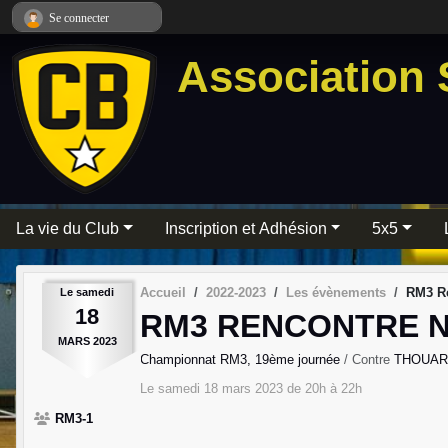
Panneau de gestion des cookies
Se connecter
Association 
La vie du Club
Inscription et Adhésion
5x5
Accueil
2022-2023
Les évènements
RM3 Re
Le
samedi
18
RM3 RENCONTRE N
MARS
2023
Championnat RM3, 19ème journée
/ Contre
THOUAR
Le
samedi
18
mars
2023
de 20h à 22h
RM3-1