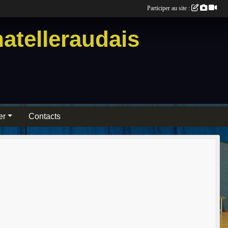
Participer au site :
atelleraudais
er
Contacts