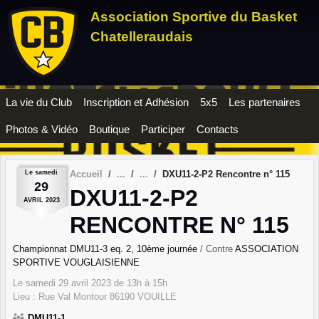
Panneau de gestion des cookies
Association Sportive du Basket
Chatelleraudais
La vie du Club
Inscription et Adhésion
5x5
Les partenaires
Photos & Vidéo
Boutique
Participer
Contacts
Le
samedi
Accueil
DXU11-2-P2 Rencontre n° 115
29
DXU11-2-P2
AVRIL
2023
RENCONTRE N° 115
Championnat DMU11-3 eq. 2, 10ème journée
/ Contre
ASSOCIATION
SPORTIVE VOUGLAISIENNE
Le
samedi
29
avril
2023
de 13h à 15h
Lieu :
Rue Val Montour
86190
VOUILLE
DMU11-1