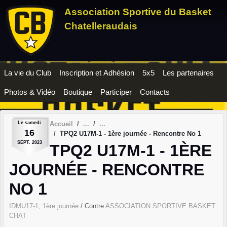
Panneau de gestion des cookies
Association Sportive du Basket
Chatelleraudais
La vie du Club
Inscription et Adhésion
5x5
Les partenaires
Photos & Vidéo
Boutique
Participer
Contacts
Le
samedi
Accueil
16
TPQ2 U17M-1 - 1ère journée - Rencontre No 1
SEPT.
2023
TPQ2 U17M-1 - 1ÈRE
JOURNÉE - RENCONTRE
NO 1
IDMU17-1, 1ère journée
/ Contre
ASSOCIATION SPORTIVE BASKET
CHAT