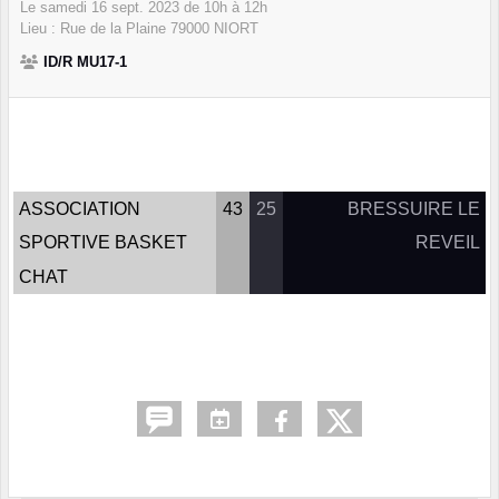
Le
samedi
16
sept.
2023
de 10h à 12h
Lieu :
Rue de la Plaine
79000
NIORT
ID/R MU17-1
ASSOCIATION
43
25
BRESSUIRE LE
SPORTIVE BASKET
REVEIL
CHAT