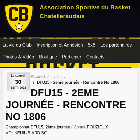
Panneau de gestion des cookies
Association Sportive du Basket
Chatelleraudais
La vie du Club
Inscription et Adhésion
5x5
Les partenaires
Photos & Vidéo
Boutique
Participer
Contacts
Le
samedi
Accueil
30
DFU15 - 2eme journée - Rencontre No 1806
SEPT.
2023
DFU15 - 2EME
JOURNÉE - RENCONTRE
NO 1806
Championnat DFU15, 2ème journée
/ Contre
POUZIOUX
VOUNEUIL/BIARD BC