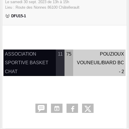
Le
samedi
30
sept.
2023
de 13h à 15h
Lieu :
Route des Nonnes
86100
Châtellerault
DFU15-1
ASSOCIATION
11
75
POUZIOUX
SPORTIVE BASKET
VOUNEUIL/BIARD BC
CHAT
- 2