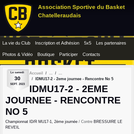
Panneau de gestion des cookies
Association Sportive du Basket
Chatelleraudais
La vie du Club
Inscription et Adhésion
5x5
Les partenaires
Photos & Vidéo
Boutique
Participer
Contacts
Le
samedi
Accueil
30
IDMU17-2 - 2eme journee - Rencontre No 5
SEPT.
2023
IDMU17-2 - 2EME
JOURNEE - RENCONTRE
NO 5
Championnat ID/R MU17-1, 2ème journée
/ Contre
BRESSUIRE LE
REVEIL