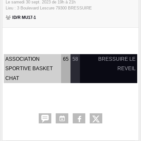
Le
samedi
30
sept.
2023
de 19h à 21h
Lieu :
3 Boulevard Lescure
79300
BRESSUIRE
ID/R MU17-1
ASSOCIATION
65
58
BRESSUIRE LE
SPORTIVE BASKET
REVEIL
CHAT