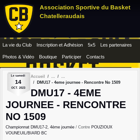
Panneau de gestion des cookies
Association Sportive du Basket
Chatelleraudais
La vie du Club
Inscription et Adhésion
5x5
Les partenaires
Photos & Vidéo
Boutique
Participer
Contacts
Le
samedi
Accueil
14
DMU17 - 4eme journee - Rencontre No 1509
OCT.
2023
DMU17 - 4EME
JOURNEE - RENCONTRE
NO 1509
Championnat DMU17-2, 4ème journée
/ Contre
POUZIOUX
VOUNEUIL/BIARD BC