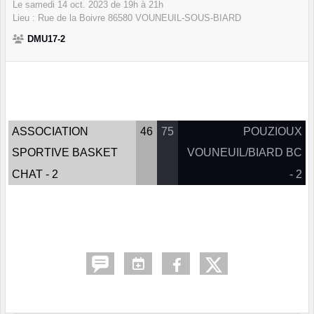
Le
samedi
14
oct.
2023
de 19h à 21h
Lieu :
Rue de la Boivre
86580
VOUNEUIL-SOUS-BIARD
DMU17-2
ASSOCIATION
46
75
POUZIOUX
SPORTIVE BASKET
VOUNEUIL/BIARD BC
CHAT - 2
- 2