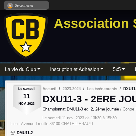
Panneau de gestion des cookies
Se connecter
Association 
La vie du Club
Inscription et Adhésion
5x5
Accueil
2023-2024
Les évènements
DXU11-
Le
samedi
11
DXU11-3 - 2ERE J
NOV.
2023
Championnat DMU11-3 eq. 2, 2ème journée
/ Contre
Le
samedi
11
nov.
2023
de 13h30 à 15h30
Lieu :
Avenue Treuille
86100
CHATELLERAULT
DMU11-2