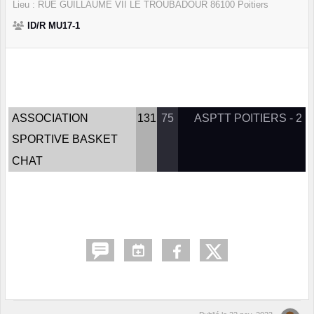
Lieu :
RUE GUILLAUME VII LE TROUBADOUR
86100
Poitiers
ID/R MU17-1
ASSOCIATION
131
75
ASPTT POITIERS - 2
SPORTIVE BASKET
CHAT