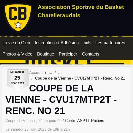
Panneau de gestion des cookies
Association Sportive du Basket
Chatelleraudais
La vie du Club
Inscription et Adhésion
5x5
Les partenaires
Photos & Vidéo
Boutique
Participer
Contacts
Le
samedi
Accueil
25
Coupe de la Vienne - CVU17MTP2T - Renc. No 21
NOV.
2023
COUPE DE LA
VIENNE - CVU17MTP2T -
RENC. NO 21
Coupe de Vienne , 2ème journée
/ Contre
ASPTT Poitiers
Le
samedi
25
nov.
2023
de 19h à 21h