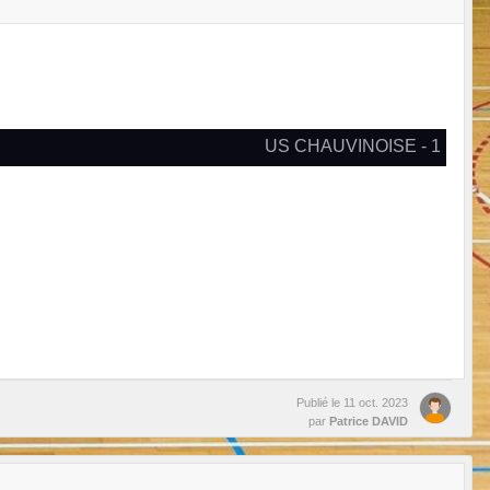
US CHAUVINOISE - 1
Publié le
11 oct. 2023
par
Patrice DAVID