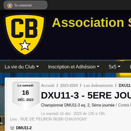
Panneau de gestion des cookies
Se connecter
Association 
La vie du Club
Inscription et Adhésion
5x5
Accueil
2023-2024
Les évènements
DXU11-
Le
samedi
16
DXU11-3 - 5ERE J
DÉC.
2023
Championnat DMU11-3 eq. 2, 5ème journée
/ Contre
Le
samedi
16
déc.
2023
de 13h à 15h
Lieu :
RUE DE PEURON
86300
CHAUVIGNY
DMU11-2