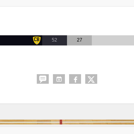
52
27