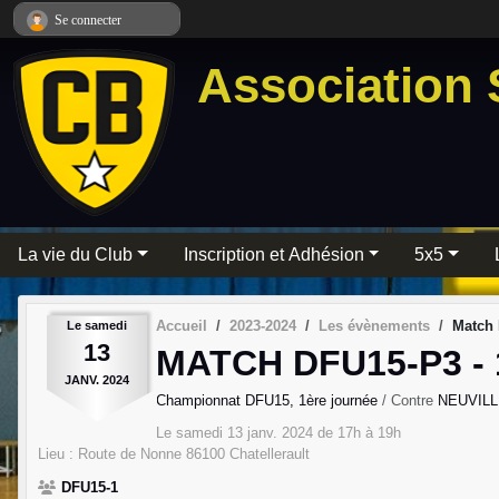
Panneau de gestion des cookies
Se connecter
Association 
La vie du Club
Inscription et Adhésion
5x5
Accueil
2023-2024
Les évènements
Match 
Le
samedi
13
MATCH DFU15-P3 -
JANV.
2024
Championnat DFU15, 1ère journée
/ Contre
NEUVILL
Le
samedi
13
janv.
2024
de 17h à 19h
Lieu :
Route de Nonne
86100
Chatellerault
DFU15-1