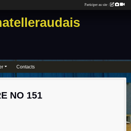
Participer au site :
atelleraudais
er
Contacts
E NO 151