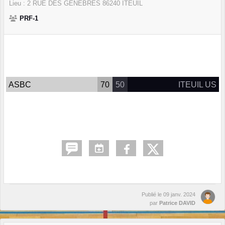
Lieu :
2 RUE DES GENEBRES
86240
ITEUIL
PRF-1
ASBC
70
50
ITEUIL US
Publié le
09 janv. 2024
par
Patrice DAVID