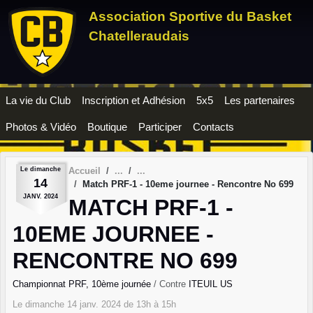
Panneau de gestion des cookies
Association Sportive du Basket
Chatelleraudais
La vie du Club
Inscription et Adhésion
5x5
Les partenaires
Photos & Vidéo
Boutique
Participer
Contacts
Le
dimanche
Accueil
14
Match PRF-1 - 10eme journee - Rencontre No 699
JANV.
2024
MATCH PRF-1 -
10EME JOURNEE -
RENCONTRE NO 699
Championnat PRF, 10ème journée
/ Contre
ITEUIL US
Le
dimanche
14
janv.
2024
de 13h à 15h